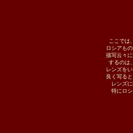
ここでは
ロシアもの
描写云々に
するのは
レンズをい
良く写ると
レンズに
特にロシ