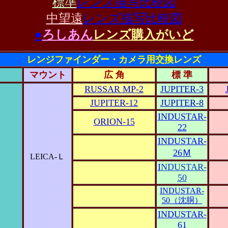
標準
レンズ描写比較図
中望遠
レンズ描写比較図
●
ろしあん
レンズ
購入
がいど
レンジファインダー・カメラ用交換レンズ
マウント
広 角
標 準
RUSSAR MP-2
JUPITER-3
JUPITER-12
JUPITER-8
INDUSTAR-
ORION-15
22
INDUSTAR-
26
Ｍ
LEICA-Ｌ
＆
I
NDUSTAR-
50
INDUSTAR-
50（沈胴）
INDUSTAR-
61