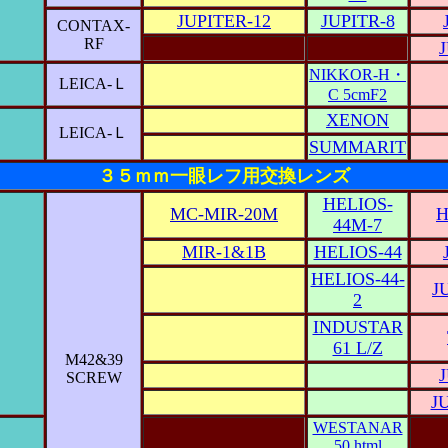
JUPITER-12
JUPITR-8
CONTAX-
RF
NIKKOR-H・
LEICA-Ｌ
C 5cmF2
XENON
LEICA-Ｌ
SUMMARIT
３５ｍｍ一眼レフ用交換レンズ
HELIOS-
MC-MIR-20M
H
44M-7
MIR-1&1B
HELIOS-44
HELIOS-44-
J
＆
2
INDUSTAR
61 L/Z
M42&39
SCREW
J
WESTANAR
50.html