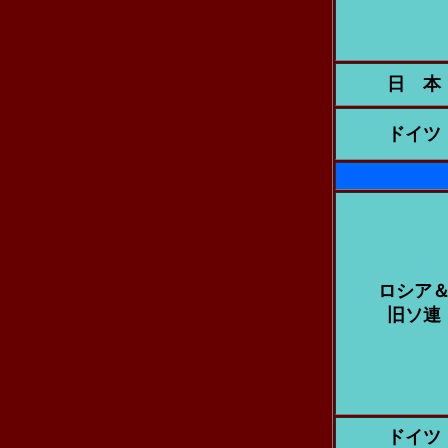
日 本
ドイツ
ロシア
旧ソ連
ドイツ