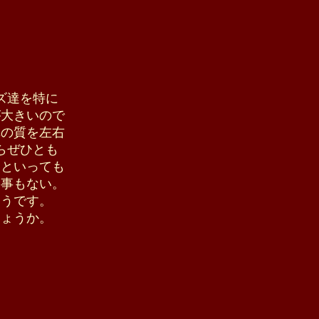
ズ達を特に
が大きいので
真の質を左右
らぜひとも
らといっても
て事もない。
ようです。
しょうか。