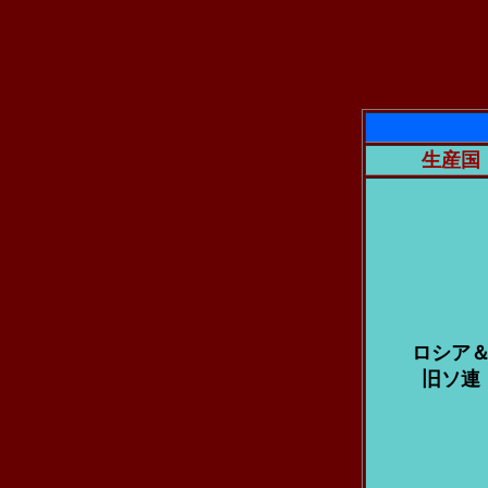
生産国
ロシア
旧ソ連