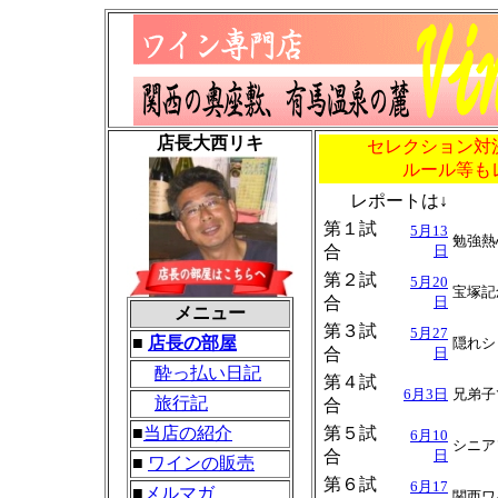
店長大西リキ
セレクション対
ルール等も
レポートは↓
第１試
5月13
勉強熱
合
日
第２試
5月20
宝塚記
合
日
メニュー
第３試
5月27
■
店長の部屋
隠れシ
合
日
酔っ払い日記
第４試
6月3日
兄弟子
旅行記
合
■
当店の紹介
第５試
6月10
シニア
合
日
■
ワインの販売
第６試
6月17
■
メルマガ
関西ワ