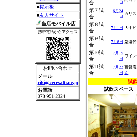
合
日
■
掲示板
第７試
6月24
カリス
■
友人サイト
合
日
当店モバイル店
第８試
7月1日
大手ビ
合
携帯電話からアクセス
第９試
7月8日
急遽代
合
第10試
7月15
ワイン
合
日
第11試
7月22
百貨店
お問い合わせ
合
日
ん
メール
試
riki@ceres.dti.ne.jp
試飲スペース
お電話
078-951-2324