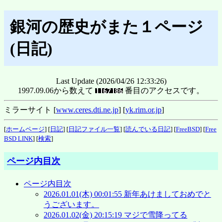
銀河の歴史がまた１ページ
(日記)
Last Update (2026/04/26 12:33:26)
1997.09.06から数えて
番目のアクセスです。
ミラーサイト [
www.ceres.dti.ne.jp
] [
yk.rim.or.jp
]
[
ホームページ
] [
日記
] [
日記ファイル一覧
] [
読んでいる日記
] [
FreeBSD
] [
Free
BSD LINK
] [
検索
]
ページ内目次
ページ内目次
2026.01.01(木) 00:01:55 新年あけましておめでと
うございます。
2026.01.02(金) 20:15:19 マジで雪降ってる