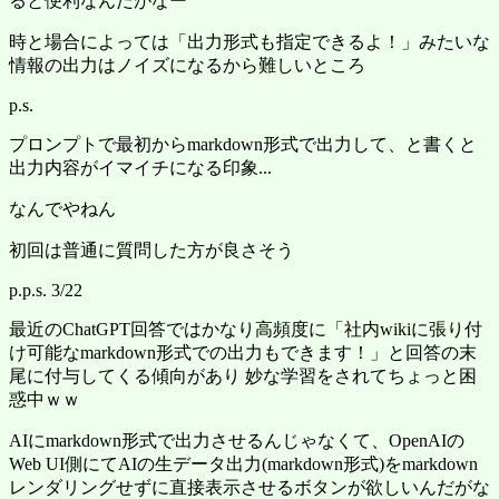
ると便利なんだがなー
時と場合によっては「出力形式も指定できるよ！」みたいな
情報の出力はノイズになるから難しいところ
p.s.
プロンプトで最初からmarkdown形式で出力して、と書くと
出力内容がイマイチになる印象...
なんでやねん
初回は普通に質問した方が良さそう
p.p.s. 3/22
最近のChatGPT回答ではかなり高頻度に「社内wikiに張り付
け可能なmarkdown形式での出力もできます！」と回答の末
尾に付与してくる傾向があり 妙な学習をされてちょっと困
惑中ｗｗ
AIにmarkdown形式で出力させるんじゃなくて、OpenAIの
Web UI側にてAIの生データ出力(markdown形式)をmarkdown
レンダリングせずに直接表示させるボタンが欲しいんだがな