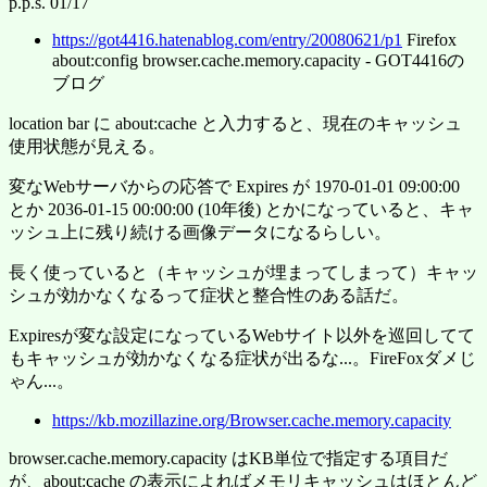
p.p.s. 01/17
https://got4416.hatenablog.com/entry/20080621/p1
Firefox
about:config browser.cache.memory.capacity - GOT4416の
ブログ
location bar に about:cache と入力すると、現在のキャッシュ
使用状態が見える。
変なWebサーバからの応答で Expires が 1970-01-01 09:00:00
とか 2036-01-15 00:00:00 (10年後) とかになっていると、キャ
ッシュ上に残り続ける画像データになるらしい。
長く使っていると（キャッシュが埋まってしまって）キャッ
シュが効かなくなるって症状と整合性のある話だ。
Expiresが変な設定になっているWebサイト以外を巡回してて
もキャッシュが効かなくなる症状が出るな...。FireFoxダメじ
ゃん...。
https://kb.mozillazine.org/Browser.cache.memory.capacity
browser.cache.memory.capacity はKB単位で指定する項目だ
が、about:cache の表示によればメモリキャッシュはほとんど