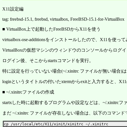
X11設定編
tag: freebsd-15.1, freebsd, virtualbox, FreeBSD-15.1-for-VirtualBox
■ VirtualBox上で起動したFreeBSDからX11を使う
virtualbox-ose-additionsをインストールしたので、X11を使
VirtualBoxの仮想マシンのウィンドウのコンソールからログ
ログイン後、そこからstartxコマンドを実行。
特に設定を行っていない場合(~/.xinitrc ファイルが無い場合)は
loginというタイトルの付いたxtermからexitと入力すると、X
■ ~/.xinitrcファイルの作成
startxした時に起動するプログラムや設定などは、~/.xinitr
まだ ~/.xinitrc ファイルが存在しない場合は、以下のコマン