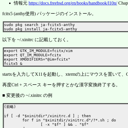
情報元
https://docs.freebsd.org/en/books/handbook/l10n/
Chapt
fcitx5 (anthy使用) パッケージのインストール。
sudo pkg search ja-fcitx5-anthy

以下を ~/.xinitrc に記載しておく。
export GTK_IM_MODULE=fcitx/xim

export QT_IM_MODULE=fcitx

export XMODIFIERS="@im=fcitx"

startxを入力してX11を起動し、xtermの上にマウスを置いて
再度Ctrl + スペース キーを押すとかな漢字変換終了する。
■ 変更後の ~/.xinitrc の例
(前略)

if [ -d "$xinitdir"/xinitrc.d ] ; then

        for f in "$xinitdir/xinitrc.d"/?*.sh ; do

                [ -x "$f" ] && . "$f"
