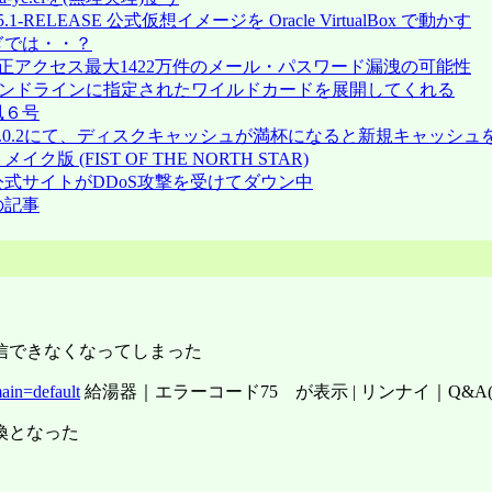
BSD 15.1-RELEASE 公式仮想イメージを Oracle VirtualBox で動かす
震多すぎでは・・？
17 KDDIに不正アクセス最大1422万件のメール・パスワード漏洩の可能性
23 javaはコマンドラインに指定されたワイルドカードを展開してくれる
台風６号
42 Firefox 151.0.2にて、ディスクキャッシュが満杯になると新
拳リメイク版 (FIST OF THE NORTH STAR)
 Ubuntuの公式サイトがDDoS攻撃を受けてダウン中
ガの記事
信できなくなってしまった
main=default
給湯器｜エラーコード75 が表示 | リンナイ｜Q&
換となった