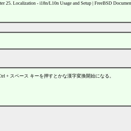
er 25. Localization - i18n/L10n Usage and Setup | FreeBSD Document
、Ctrl + スペース キーを押すとかな漢字変換開始になる。