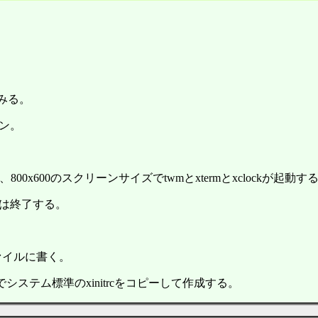
ってみる。
イン。
、800x600のスクリーンサイズでtwmとxtermとxclockが起動す
11は終了する。
cファイルに書く。
ドでシステム標準のxinitrcをコピーして作成する。