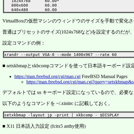
   1024x768      60.00*

   800x600       60.00

VirtualBoxの仮想マシンのウィンドウのサイズを手動で変化
普通はプリセットのサイズ(1024x768など)を設定するのだ
設定コマンドの例：
■ setxkbmapとxkbcompコマンドを使って日本語キーボード
https://man.freebsd.org/cgi/man.cgi
FreeBSD Manual Pages
https://man.freebsd.org/cgi/man.cgi?query=setxkbmap&
デフォルトでは us キーボード設定になっているので、必
以下のようなコマンドを ~/.xinitrc に記載しておく。
■ X11 日本語入力設定 (fcitx5 anthy使用)