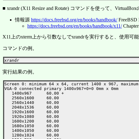
■ xrandr (X11 Resize and Rotate) コマンドを使って、Vi
情報源
https://docs.freebsd.org/en/books/handbook/
FreeBSD H
https://docs.freebsd.org/en/books/handbook/x11/
Chapter
X11上のxterm上から引数なしでxrandrを実行すると、
コマンドの例。
実行結果の例。
Screen 0: minimum 64 x 64, current 1400 x 967, maximum 
VGA-0 connected primary 1400x967+0+0 0mm x 0mm

   1400x967      60.00 +

   2560x1600     60.00

   2560x1440     60.00

   2048x1536     60.00

   1920x1600     60.00

   1920x1080     60.00

   1600x1200     60.00

   1680x1050     60.00

   1400x1050     60.00

   1280x1024     60.00
