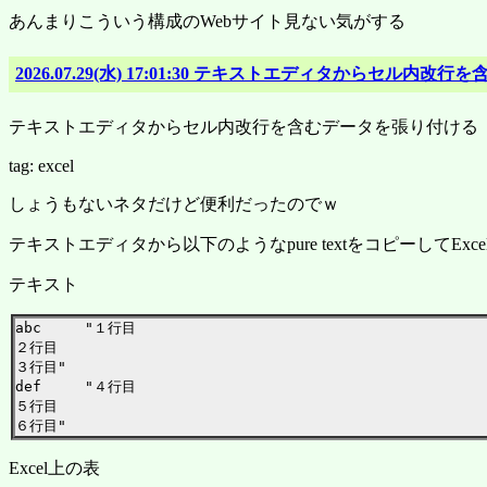
あんまりこういう構成のWebサイト見ない気がする
2026.07.29(水) 17:01:30 テキストエディタからセル内
テキストエディタからセル内改行を含むデータを張り付ける
tag: excel
しょうもないネタだけど便利だったのでｗ
テキストエディタから以下のようなpure textをコピーしてE
テキスト
abc	"１行目

２行目

３行目"

def	"４行目

５行目

Excel上の表