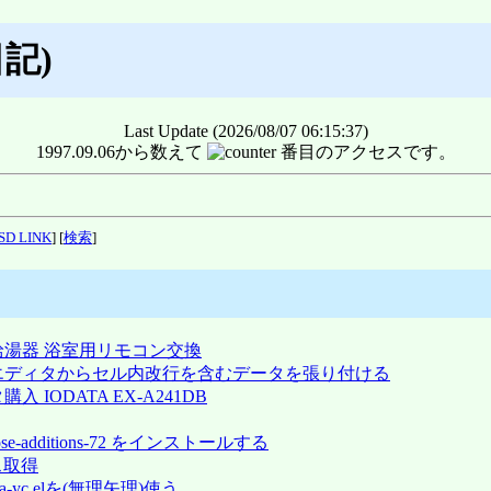
記)
Last Update (2026/08/07 06:15:37)
1997.09.06から数えて
番目のアクセスです。
SD LINK
] [
検索
]
 リンナイ給湯器 浴室用リモコン交換
30 テキストエディタからセル内改行を含むデータを張り付ける
ニタ購入 IODATA EX-A241DB
lbox-ose-additions-72 をインストールする
ソース取得
sからja-yc.elを(無理矢理)使う