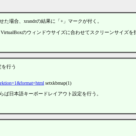
させた場合、xrandrの結果に「+」マークが付く。
が、VirtualBoxのウィンドウサイズに合わせてスクリーンサ
設定を行う
sektion=1&format=html
setxkbmap(1)
要ならば日本語キーボードレイアウト設定を行う。