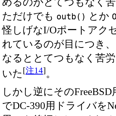
めるのがとてつもなく苦
ただけでも
とか
outb()
怪しげなI/Oポートア
れているのが目につき、こ
なるととてつもなく苦労
[
注14
]
いた
。
しかし逆にそのFreeB
でDC-390用ドライバを