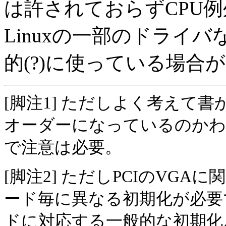
は許されておらずCPU
Linuxの一部のドライ
的(?)に使っている場合
[脚注1] ただしよく考えて
オーダーになっているのか
で注意は必要。
[脚注2] ただしPCIのVG
ード毎に異なる初期化が必要
ドに対応する一般的な初期化