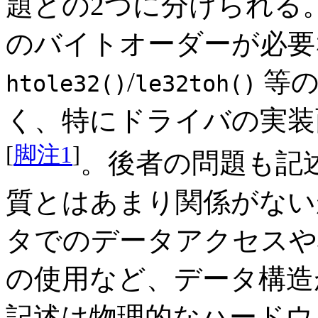
題との2つに分けられる
のバイトオーダーが必要
/
等の
htole32()
le32toh()
く、特にドライバの実装
[
脚注1
]
。後者の問題も記
質とはあまり関係がない
タでのデータアクセスや
の使用など、データ構造
記述は物理的なハードウ