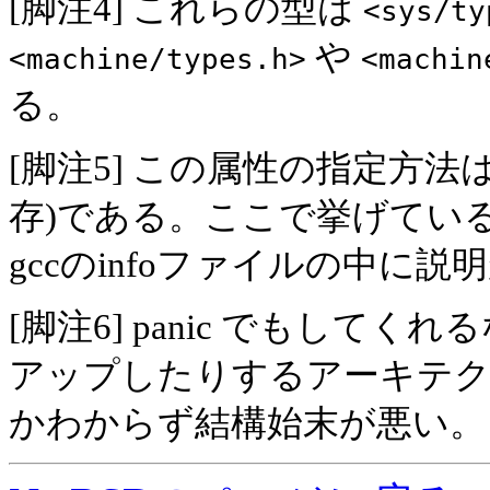
[脚注4] これらの型は
<sys/ty
や
<machine/types.h>
<machin
る。
[脚注5] この属性の指定方
存)である。ここで挙げている
gccのinfoファイルの中に説
[脚注6] panic でもし
アップしたりするアーキテ
かわからず結構始末が悪い。