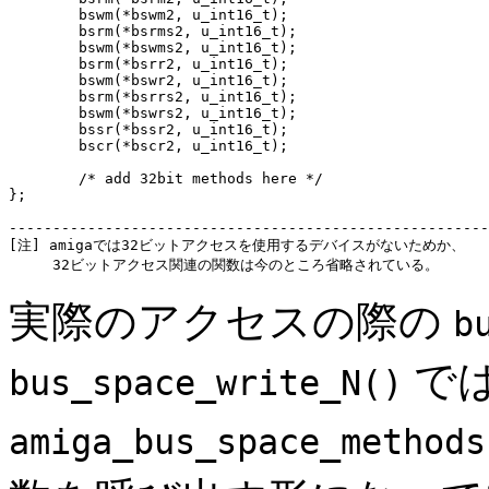
	bswm(*bswm2, u_int16_t);

	bsrm(*bsrms2, u_int16_t);

	bswm(*bswms2, u_int16_t);

	bsrm(*bsrr2, u_int16_t);

	bswm(*bswr2, u_int16_t);

	bsrm(*bsrrs2, u_int16_t);

	bswm(*bswrs2, u_int16_t);

	bssr(*bssr2, u_int16_t);

	bscr(*bscr2, u_int16_t);

	/* add 32bit methods here */

};

-------------------------------------------------------
[注] amigaでは32ビットアクセスを使用するデバイスがないためか、

実際のアクセスの際の
b
で
bus_space_write_N()
amiga_bus_space_methods