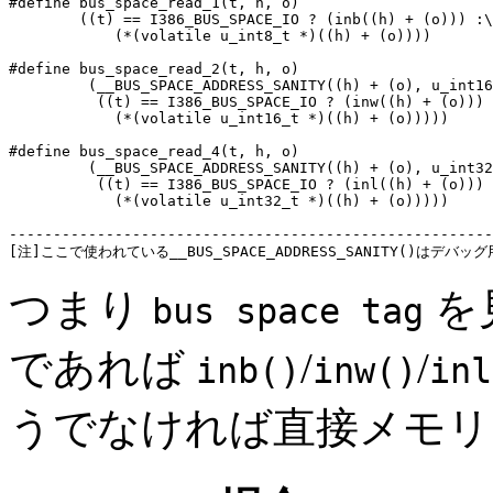
#define	bus_space_read_1(t, h, o)					\

	((t) == I386_BUS_SPACE_IO ? (inb((h) + (o))) :\

	    (*(volatile u_int8_t *)((h) + (o))))

#define	bus_space_read_2(t, h, o)					\

	 (__BUS_SPACE_ADDRESS_SANITY((h) + (o), u_int16_t, "bus addr"),	\

	  ((t) == I386_BUS_SPACE_IO ? (inw((h) + (o))) :		\

	    (*(volatile u_int16_t *)((h) + (o)))))

#define	bus_space_read_4(t, h, o)					\

	 (__BUS_SPACE_ADDRESS_SANITY((h) + (o), u_int32_t, "bus addr"),	\

	  ((t) == I386_BUS_SPACE_IO ? (inl((h) + (o))) :		\

	    (*(volatile u_int32_t *)((h) + (o)))))

-------------------------------------------------------
つまり
を
bus space tag
であれば
/
/
inb()
inw()
inl
うでなければ直接メモリ