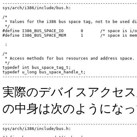
-------------------------------------------------------
sys/arch/i386/include/bus.h:

/*

 * Values for the i386 bus space tag, not to be used di
 */

#define	I386_BUS_SPACE_IO	0	/* space is i/o space */

#define I386_BUS_SPACE_MEM	1	/* space is mem space */

 :

/*

 * Access methods for bus resources and address space.

 */

typedef	int bus_space_tag_t;

typedef	u_long bus_space_handle_t;

実際のデバイスアクセ
の中身は次のようになっ
-------------------------------------------------------
sys/arch/i386/include/bus.h:
