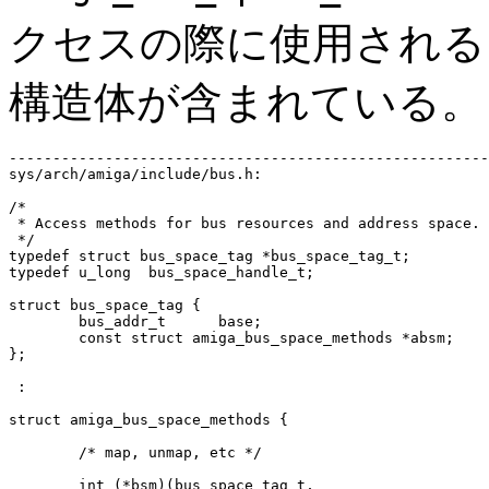
クセスの際に使用され
構造体が含まれている。
-------------------------------------------------------
sys/arch/amiga/include/bus.h:

/*

 * Access methods for bus resources and address space.

 */

typedef struct bus_space_tag *bus_space_tag_t;

typedef u_long	bus_space_handle_t;

struct bus_space_tag {

	bus_addr_t	base;

	const struct amiga_bus_space_methods *absm;

};

 :

struct amiga_bus_space_methods {

	/* map, unmap, etc */

	int (*bsm)(bus_space_tag_t,
