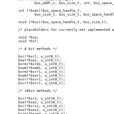
		bus_addr_t, bus_size_t, int, bus_space_handle_t *);

	int (*bsms)(bus_space_handle_t,

		bus_size_t, bus_size_t, bus_space_handle_t *);

	void (*bsu)(bus_space_handle_t, bus_size_t);

	/* placeholders for currently not implemented alloc and free */

	void *bsa;

	void *bsf;

	/* 8 bit methods */

	bsr(*bsr1, u_int8_t);

	bsw(*bsw1, u_int8_t);

	bsrm(*bsrm1, u_int8_t);

	bswm(*bswm1, u_int8_t);

	bsrm(*bsrr1, u_int8_t);

	bswm(*bswr1, u_int8_t);

	bssr(*bssr1, u_int8_t);

	bscr(*bscr1, u_int8_t);

	/* 16bit methods */

	bsr(*bsr2, u_int16_t);

	bsw(*bsw2, u_int16_t);

	bsr(*bsrs2, u_int16_t);

	bsw(*bsws2, u_int16_t);

	bsrm(*bsrm2, u_int16_t);
