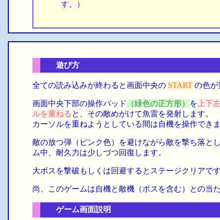
す。）
遊び方
全ての読み込みが終わると画面中央の
START
の色が
画面中央下部の操作パッド
（緑色の正方形）
を
上下
ルを重ねる
と、その敵めがけて魚雷を発射します。
カーソルを重ねようとしている間は自機を操作でき
敵の放つ弾（ピンク色）を避けながら敵を撃ち落と
ム中、耐久力は少しづつ回復します。
大ボスを撃破もしくは回避するとステージクリアで
尚、このゲームは自機と敵機（ボスを含む）との当
ゲーム画面説明