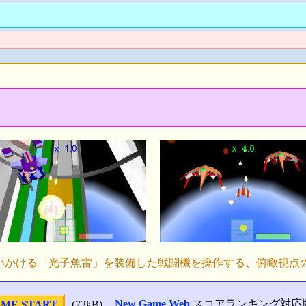
いかける「光子魚雷」を装備した戦闘機を操作する、俯瞰視点の
New Game Web
スコアランキング対応
ME START
(72kB)