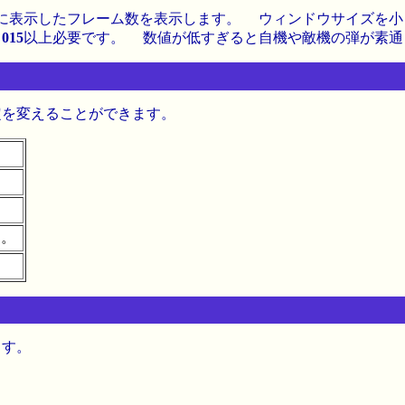
に表示したフレーム数を表示します。 ウィンドウサイズを小
は
015
以上必要です。 数値が低すぎると自機や敵機の弾が素通
定を変えることができます。
。
す。
ます。