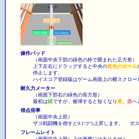
操作パッド
（画面中央下部の緑色の枠で囲まれた正方形）
上下左右にドラッグすると中央の
黄色のボール
停止します。
ハイスコア登録版はゲーム画面上の横スクロー
耐久力メーター
（画面下部右の緑色の長方形）
最初は
緑
ですが、被弾すると短くなり
黄
、
赤
へ
得点倍率
（画面中央上部）
ザコ戦闘機を倒すと0.1づつ上昇します。 ボス
フレームレイト
（画面中央上部）上の画像にはありません