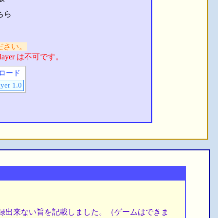
ちら
ださい。
n Player は不可です。
ロード
yer 1.0
スコアを登録出来ない旨を記載しました。（ゲームはできま