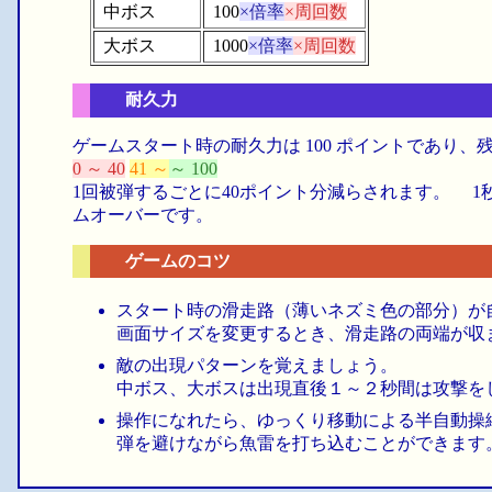
中ボス
100
×倍率
×周回数
大ボス
1000
×倍率
×周回数
耐久力
ゲームスタート時の耐久力は 100 ポイントであり
0 ～ 40
41 ～
～ 100
1回被弾するごとに40ポイント分減らされます。 1
ムオーバーです。
ゲームのコツ
スタート時の滑走路（薄いネズミ色の部分）が
画面サイズを変更するとき、滑走路の両端が収
敵の出現パターンを覚えましょう。
中ボス、大ボスは出現直後１～２秒間は攻撃を
操作になれたら、ゆっくり移動による半自動操
弾を避けながら魚雷を打ち込むことができます