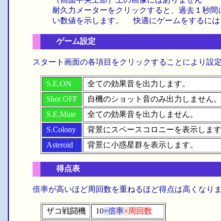
耐久力メーターをクリックすると、過去１秒間
い数値を示します。 快適にゲームをするに
ゲーム設定
スタート画面の各項目をクリックすることにより設
S.E.ON
全ての効果音を出力します。
Shot OFF
自機のショット音のみ出力しません
S.E.Mute
全ての効果音を出力しません。
S.Colony
背景にスペースコロニーを表示しま
Asteroid
背景に小惑星群を表示します。
得点表
倍率が高いほど周回数を重ねるほど得点は高くなり
ザコ戦闘機
10
×倍率
×周回数