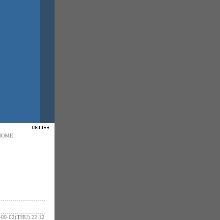
ップページ
イオグラフィ
用楽器
イヴ情報
ログ
ンク
絡先
HOME
-09-02(THU) 22:12