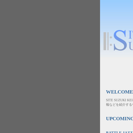
WELCOME
SITE SUZUK
報などを紹介する
UPCOMIN
BATTLE JAZZ