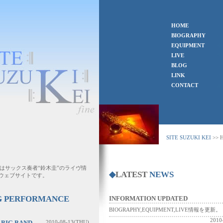
>>
HOME
ト
>>
BIOGRAPHY
バ
>>
EQUIPMENT
使
>>
LIVE
ラ
>>
BLOG
ブ
>>
LINK
リ
>>
CONTACT
連
SITE SUZUKI KEI
>> 
I KEIはサックス奏者“鈴木圭”のライヴ情
◆
LATEST
NEWS
ウェブサイトです。
G PERFORMANCE
INFORMATION UPDATED
BIOGRAPHY,EQUIPMENT,LIVE情報を更新。
2010
 BIG BAND
2010-08-13(THU)