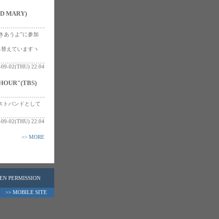
ND MARY)
て抱きあうよ”に参加
ち替えていますヽ
-09-02(THU) 22:04
HOUR"(TBS)
ストバンドとして
-09-02(THU) 22:04
>> MORE
TEN PERMISSION
>> MOBILE SITE