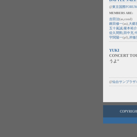
@
東京国際FORU
MEMBERS ARE:
吉田治
(as,cond)
鍬田修一
(as),
大郷
五十嵐誠
,
榎本裕介
佐久間勲
,
田中充
,
宇関陽一
(pf),
岸徹
YUKI
CONCERT T
うよ”
@
仙台サンプラザ
COPYRIGH