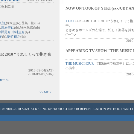
M
地上広場
NOW ON TOUR OF YUKI (ex-JUDY A
YUKI
CONCERT TOUR 2010 “うれしくっ
良知
,鈴木圭(ts),長島一樹(bs)
中。
,
川原聖仁
(tb),秋永岳彦(btb)
ときめきホーンズの左端で、忙しく楽器を持
中野勇介
,
中村恵介
(tp)
(´ー`)ノ
至
(b),
則竹裕之
(ds)
2010
APPEARING TV SHOW "THE MUSIC 
OUR 2010 “うれしくって抱き合
THE MUSIC HOUR
（TBS系列で放送中）にホ
出演中。
2010-09-04(SAT)
2010-09-05(SUN)
2010
ホール
>> MORE
T© 2001-2010 SUZUKI KEI, NO REPRODUCTION OR REPUBLICATION WITHOUT WRIT