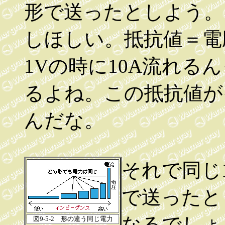
形で送ったとしよう。
しほしい。抵抗値＝電
1Vの時に10A流れる
るよね。この抵抗値が
んだな。
それで同じ1
で送ったと
なるでしょ
図9-5-2 形の違う同じ電力