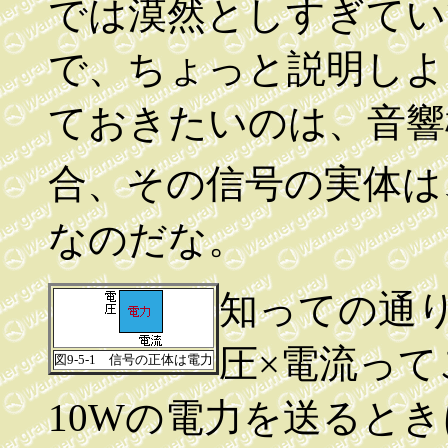
では漠然としすぎてい
で、ちょっと説明しよ
ておきたいのは、音響
合、その信号の実体は
なのだな。
知っての通
圧×電流っ
図9-5-1 信号の正体は電力
10Wの電力を送るとき