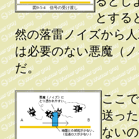
るとし
図9-5-4 信号の受け渡し
とする
然の落雷ノイズから人
は必要のない悪魔（ノ
だ。
ここで
送った
ないの