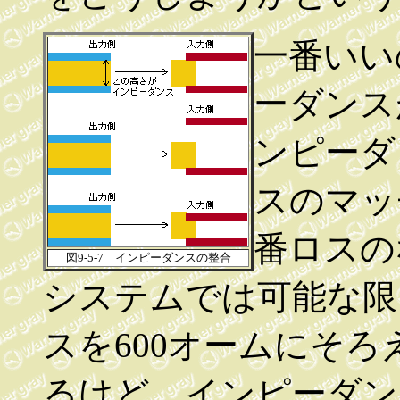
一番いい
ーダンス
ンピーダ
スのマッ
番ロスの
図9-5-7 インピーダンスの整合
システムでは可能な限
スを600オームにそ
るけど、インピーダン