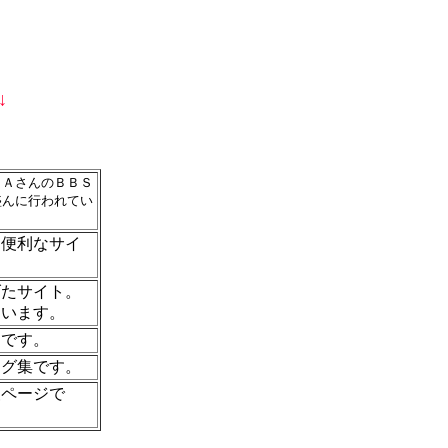
↓
ＳＡさんのＢＢＳ
盛んに行われてい
に便利なサイ
げたサイト。
ています。
富です。
ログ集です。
報ページで