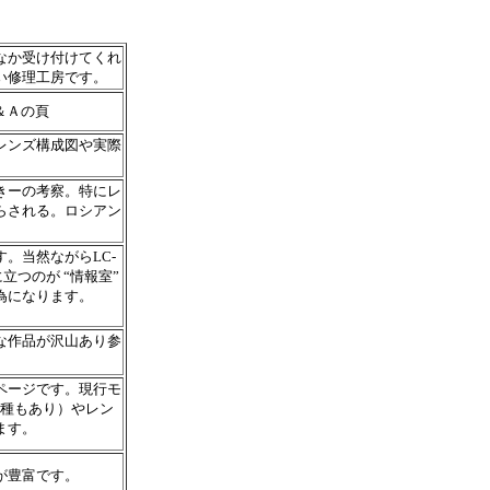
なか受け付けてくれ
い修理工房です。
＆Ａの頁
レンズ構成図や実際
きーの考察。特にレ
らされる。ロシアン
。当然ながらLC-
立つのが “情報室”
為になります。
な作品が沢山あり参
ページです。現行モ
機種もあり）やレン
ます。
が豊富です。