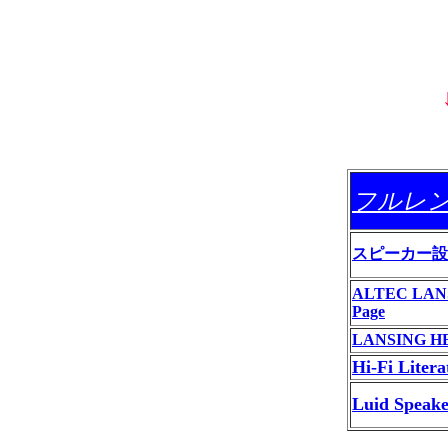
フルレ
スピーカー設
ALTEC LANSI
Page
LANSING H
Hi-Fi Litera
Luid Speake