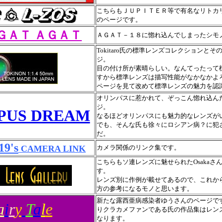
こちらもＪＵＰＩＴＥＲ等で有名なリトカ
のページです。
ＧＡＴ ＡＧＡＴ
ＡＧＡＴ－１８に惚れ込んでしまったシモ
Tokitaro氏の標準レンズコレクションと
ジ。
目の付け所が素晴らしい。なんてったって
すから標準レンズは描写性能がなかなかよ
ページを見て改めて標準レンズの魅力を認
オリンパスに惹かれて、ぞっこん惚れ込ん
ジ。
PUS DREAM
なるほどオリンパスにも魅力的なレンズが
でも、そんな氏も徐々にロシアン病？に犯
だ。
19's
CAMERA LINK
カメラ関係のリンク集です。
こちらもソ連レンズに魅せられたOsakaさ
す。
レンズ別に作例が載せてあるので、これか
方の参考になるモノと思います。
新たな露西亜病感染者ゆうさんのページで
a
i
r
y
T
a
l
e
りクラカメファンである氏の作品集はレン
なります。