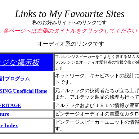
Links to My Favourite Sites
私のお好みサイトへのリンクです
↓
各ページへは左側のタイトルをクリックしてください
オーディオ系のリンクです
↓
フルレンジスピーカーをこよなく愛するＭＡ
ンジな掲示板
フルレンジ＆オーディオ愛好者の情報交換が
ます
ネットワーク、キャビネットの設計
計プログラム
トです。
元アルテックの技術者たちが立ち上
NG Unofficial Home
また、アルテック製品の修理も行っ
ERITAGE
アルテックおよびＪＢＬの情報が豊
ture
ビンテージオーディオの貴重なカタ
ビンテージスピーカーユニットの情
r Index
す。