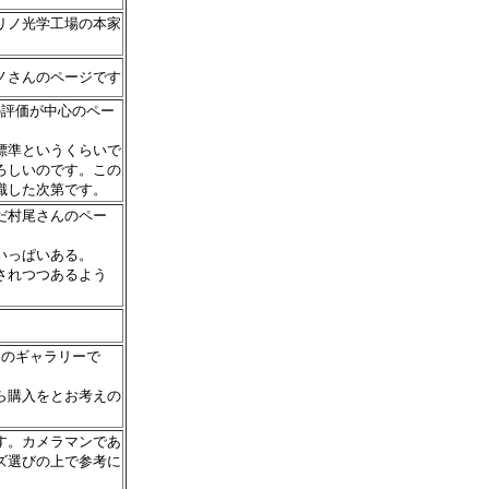
リノ光学工場の本家
ノさんのページです
その評価が中心のペー
標準というくらいで
ろしいのです。この
識した次第です。
だ村尾さんのペー
いっぱいある。
されつつあるよう
んのギャラリーで
ら購入をとお考えの
す。カメラマンであ
ズ選びの上で参考に