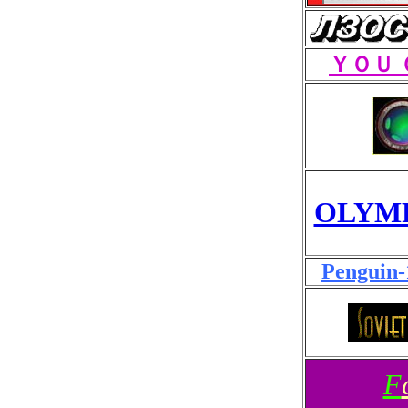
ＹＯＵ 
OLYM
Penguin-
F