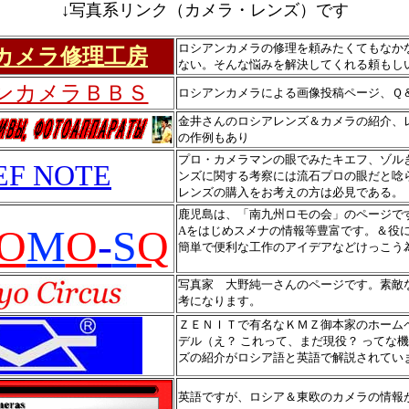
↓写真系リンク（カメラ・レンズ）です
ロシアンカメラの修理を頼みたくてもなか
カメラ修理工房
ない。そんな悩みを解決してくれる頼もし
ンカメラＢＢＳ
ロシアンカメラによる画像投稿ページ、Ｑ
金井さんのロシアレンズ＆カメラの紹介、
の作例もあり
プロ・カメラマンの眼でみたキエフ、ゾル
EF NOTE
ンズに関する考察には流石プロの眼だと唸
レンズの購入をお考えの方は必見である。
鹿児島は、「南九州ロモの会」のページです
O
M
O
-
S
Q
Aをはじめスメナの情報等豊富です。＆役に
簡単で便利な工作のアイデアなどけっこう
写真家 大野純一さんのページです。素敵
考になります。
ＺＥＮＩＴで有名なＫＭＺ御本家のホーム
デル（え？ これって、まだ現役？ ってな
ズの紹介がロシア語と英語で解説されてい
英語ですが、ロシア＆東欧のカメラの情報