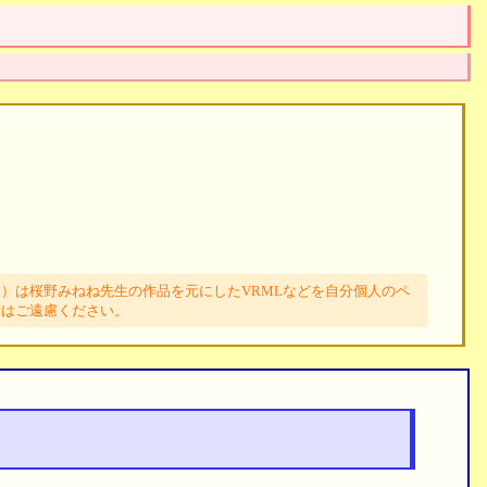
）は桜野みねね先生の作品を元にしたVRMLなどを自分個人のペ
問はご遠慮ください。