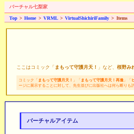
バーチャル七梨家
Top
>
Home
>
VRML
>
VirtualShichiriFamily
> Items
ここはコミック「
まもって守護月天！
」など、
桜野み
コミック「
まもって守護月天！
」「
まもって守護月天！再逢
」「
ージに展示することに対して、先生並びに出版社へは何ら断りも
バーチャルアイテム