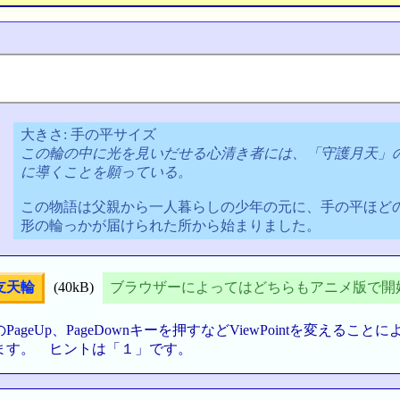
大きさ: 手の平サイズ
この輪の中に光を見いだせる心清き者には、「守護月天」
に導くことを願っている。
この物語は父親から一人暮らしの少年の元に、手の平ほど
形の輪っかが届けられた所から始まりました。
支天輪
(40kB)
ブラウザーによってはどちらもアニメ版で開
eUp、PageDownキーを押すなどViewPointを変える
ます。 ヒントは「１」です。