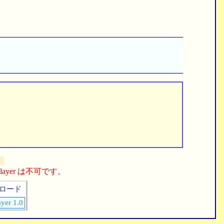
。
n Player は不可です。
ロード
ayer 1.0