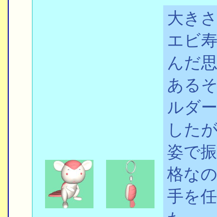
大き
エビ
んだ
ある
ルダ
した
姿で
格な
手を