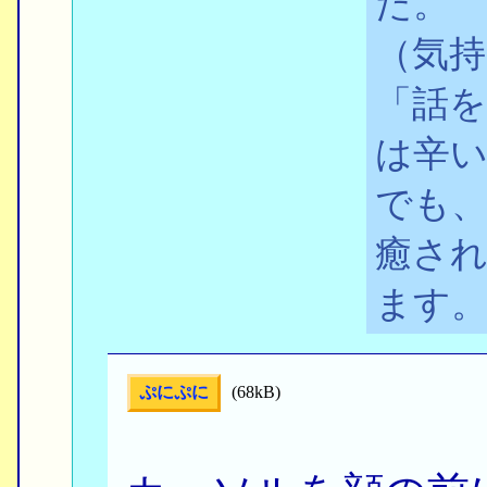
た。
（気
「話
は辛い
でも、
癒され
ます
ぷにぷに
(68kB)