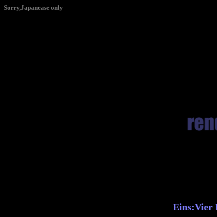
Sorry,Japanease only
Eins:Vi